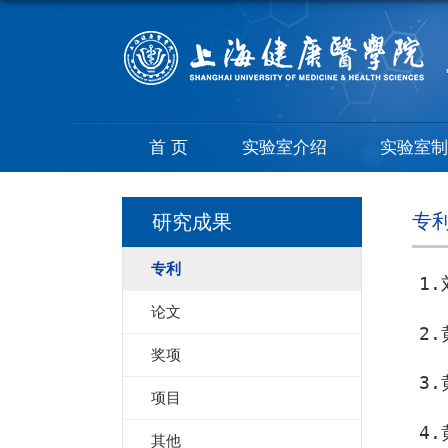
首 页
实验室介绍
实验室
专
研究成果
专利
1.
论文
2.
奖项
3.
项目
4.
其他