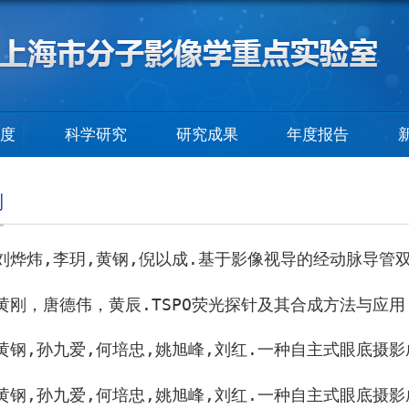
制度
科学研究
研究成果
年度报告
利
刘烨炜
,
李玥
,
黄钢
,
倪以成
.
基于影像视导的经动脉导管
黄刚，唐德伟，黄辰
.TSPO
荧光探针及其合成方法与应用
黄钢
,
孙九爱
,
何培忠
,
姚旭峰
,
刘红
.
一种自主式眼底摄影
黄钢
,
孙九爱
,
何培忠
,
姚旭峰
,
刘红
.
一种自主式眼底摄影